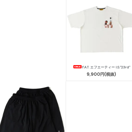
F.A.T. エフエーティー I.S."23rd"
9,900円(税抜)