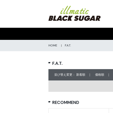
HOME
|
F.A.T.
F.A.T.
並び替え変更：
新着順
｜
価格順
RECOMMEND