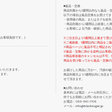
■返品・交換
商品到着から1週間以内なら返品・
以下の場合は返品交換をお受けでき
・使用後の商品、またはタグを紛失
・商品到着から1週間以上経過した
・お客様による汚損・破損した商品
お客様負担です。)
※ご注文日より1週間以上過ぎて受
※ご連絡後、1週間以内に商品をご
※商品ページに返品不可と明記され
※返品・交換に掛かる送料はお客様
※商品発送後のキャンセルは不可。
商品を受け取ってから返品・交換の
ていただきます。
お届けした商品に万が一、汚損や破
きます。
商品到着日より1週間以内に当店ま
せて頂きます。
■お問い合わせ
基本的には電話・メール対応共に、
何でもお気軽にお問い合わせくださ
お電話：089-961-1708
メール：
info@blacksugar.jp