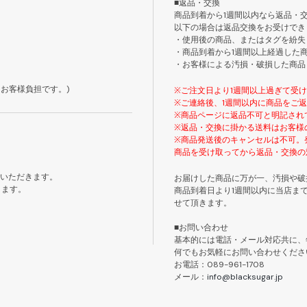
■返品・交換
商品到着から1週間以内なら返品・
以下の場合は返品交換をお受けでき
・使用後の商品、またはタグを紛失
・商品到着から1週間以上経過した
・お客様による汚損・破損した商品
お客様負担です。)
※ご注文日より1週間以上過ぎて受
※ご連絡後、1週間以内に商品をご
※商品ページに返品不可と明記され
※返品・交換に掛かる送料はお客様
※商品発送後のキャンセルは不可。
商品を受け取ってから返品・交換の
ていただきます。
お届けした商品に万が一、汚損や破
きます。
商品到着日より1週間以内に当店ま
せて頂きます。
■お問い合わせ
基本的には電話・メール対応共に、
何でもお気軽にお問い合わせくださ
お電話：089-961-1708
メール：
info@blacksugar.jp