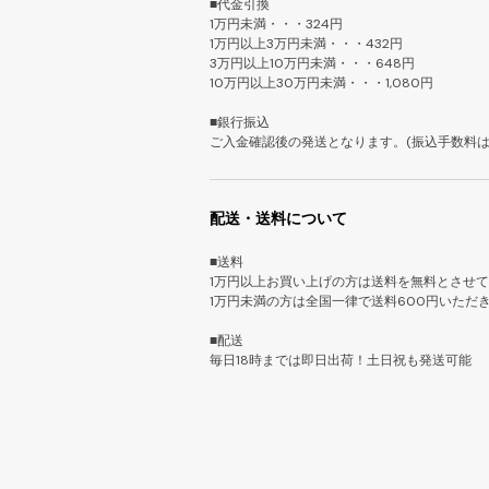
■代金引換
1万円未満・・・324円
1万円以上3万円未満・・・432円
3万円以上10万円未満・・・648円
10万円以上30万円未満・・・1,080円
■銀行振込
ご入金確認後の発送となります。(振込手数料は
配送・送料について
■送料
1万円以上お買い上げの方は送料を無料とさせ
1万円未満の方は全国一律で送料600円いただ
■配送
毎日18時までは即日出荷！土日祝も発送可能