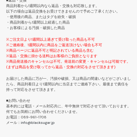
■返品・交換
商品到着から1週間以内なら返品・交換も対応致します。
以下の場合は返品交換をお受けできませんので予めご了承ください。
・使用後の商品、またはタグを紛失・破損
・商品到着から1週間以上経過した商品
・お客様による汚損・破損した商品
※ご注文日より1週間以上過ぎて受け取った商品も不可
※ご連絡後、1週間以内に商品をご返送頂けない場合も不可
※商品ページに返品不可と明記されている商品も含む
※返品・交換に掛かる送料はお客様のご負担となります
※商品発送後のキャンセルは不可。発送前の変更・キャンセルは可能です。
(まずは商品を受け取ってから返品・交換の対応をさせて頂きます)
お届けした商品に万が一、汚損や破損、又は商品の間違いなどがございまし
たら、商品到着日より1週間以内に当店までご連絡下さい。最後まで責任を
持って対応をさせて頂きます。
■お問い合わせ
基本的には電話・メール対応共に、年中無休で対応させて頂いております。
何でもお気軽にお問い合わせくださいませ。
お電話：089-961-1708
メール：
info@blacksugar.jp