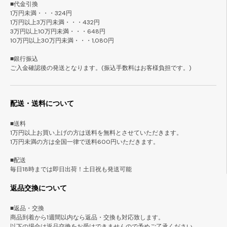
■代金引換
1万円未満・・・324円
1万円以上3万円未満・・・432円
3万円以上10万円未満・・・648円
10万円以上30万円未満・・・1,080円
■銀行振込
ご入金確認後の発送となります。(振込手数料はお客様負担です。)
配送・送料について
■送料
1万円以上お買い上げの方は送料を無料とさせていただきます。
1万円未満の方は全国一律で送料600円いただきます。
■配送
毎日18時までは即日出荷！土日祝も発送可能
返品交換について
■返品・交換
商品到着から1週間以内なら返品・交換も対応致します。
以下の場合は返品交換をお受けできませんので予めご了承ください。