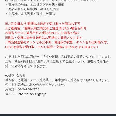
・使用後の商品、またはタグを紛失・破損
・商品到着から1週間以上経過した商品
・お客様による汚損・破損した商品
※ご注文日より1週間以上過ぎて受け取った商品も不可
※ご連絡後、1週間以内に商品をご返送頂けない場合も不可
※商品ページに返品不可と明記されている商品も含む
※返品・交換に掛かる送料はお客様のご負担となります
※商品発送後のキャンセルは不可。発送前の変更・キャンセルは可能です。
(まずは商品を受け取ってから返品・交換の対応をさせて頂きます)
お届けした商品に万が一、汚損や破損、又は商品の間違いなどがございまし
たら、商品到着日より1週間以内に当店までご連絡下さい。最後まで責任を
持って対応をさせて頂きます。
■お問い合わせ
基本的には電話・メール対応共に、年中無休で対応させて頂いております。
何でもお気軽にお問い合わせくださいませ。
お電話：089-961-1708
メール：
info@blacksugar.jp