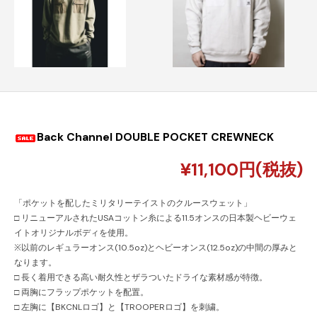
Back Channel DOUBLE POCKET CREWNECK
¥11,100円(税抜)
「ポケットを配したミリタリーテイストのクルースウェット」
□ リニューアルされたUSAコットン糸による11.5オンスの日本製ヘビーウェ
イトオリジナルボディを使用。
※以前のレギュラーオンス(10.5oz)とヘビーオンス(12.5oz)の中間の厚みと
なります。
□ 長く着用できる高い耐久性とザラついたドライな素材感が特徴。
□ 両胸にフラップポケットを配置。
□ 左胸に【BKCNLロゴ】と【TROOPERロゴ】を刺繍。