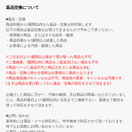
返品交換について
■返品・交換
商品到着から1週間以内なら返品・交換も対応致します。
以下の場合は返品交換をお受けできませんので予めご了承ください。
・使用後の商品、またはタグを紛失・破損
・商品到着から1週間以上経過した商品
・お客様による汚損・破損した商品
※ご注文日より1週間以上過ぎて受け取った商品も不可
※ご連絡後、1週間以内に商品をご返送頂けない場合も不可
※商品ページに返品不可と明記されている商品も含む
※返品・交換に掛かる送料はお客様のご負担となります
※商品発送後のキャンセルは不可。発送前の変更・キャンセルは可能です。
(まずは商品を受け取ってから返品・交換の対応をさせて頂きます)
お届けした商品に万が一、汚損や破損、又は商品の間違いなどがございまし
たら、商品到着日より1週間以内に当店までご連絡下さい。最後まで責任を
持って対応をさせて頂きます。
■お問い合わせ
基本的には電話・メール対応共に、年中無休で対応させて頂いております。
何でもお気軽にお問い合わせくださいませ。
お電話：089-961-1708