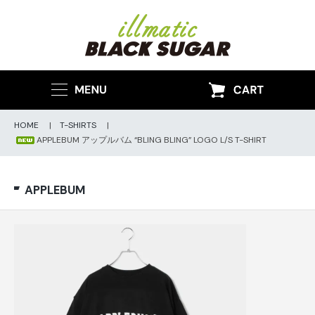
HOME
|
T-SHIRTS
|
APPLEBUM アップルバム “BLING BLING” LOGO L/S T-SHIRT
APPLEBUM